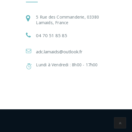
5 Rue des Commanderie, 03380
Lamaids, France
04 70 51 85 85
adc.lamaids@outlook.fr
Lundi à Vendredi : 8h00 - 17h00