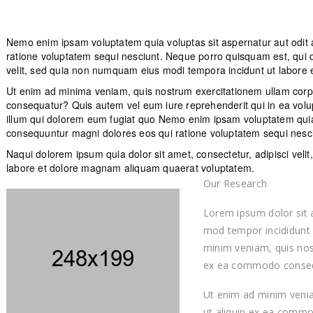
Nemo enim ipsam voluptatem quia voluptas sit aspernatur aut odit 
ratione voluptatem sequi nesciunt. Neque porro quisquam est, qui d
velit, sed quia non numquam eius modi tempora incidunt ut labore
Ut enim ad minima veniam, quis nostrum exercitationem ullam corpor
consequatur? Quis autem vel eum iure reprehenderit qui in ea volup
illum qui dolorem eum fugiat quo Nemo enim ipsam voluptatem quia v
consequuntur magni dolores eos qui ratione voluptatem sequi nesc
Naqui dolorem ipsum quia dolor sit amet, consectetur, adipisci vel
labore et dolore magnam aliquam quaerat voluptatem.
Our Research
Lorem ipsum dolor sit a
mod tempor incididunt 
minim veniam, quis nost
ex ea commodo conse
Ut enim ad minim veniam
ut aliquip ex ea comm