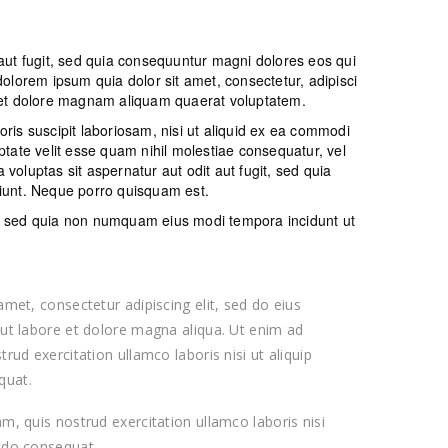
aut fugit, sed quia consequuntur magni dolores eos qui
olorem ipsum quia dolor sit amet, consectetur, adipisci
 et dolore magnam aliquam quaerat voluptatem.
is suscipit laboriosam, nisi ut aliquid ex ea commodi
tate velit esse quam nihil molestiae consequatur, vel
oluptas sit aspernatur aut odit aut fugit, sed quia
iunt. Neque porro quisquam est.
it, sed quia non numquam eius modi tempora incidunt ut
met, consectetur adipiscing elit, sed do eius
ut labore et dolore magna aliqua. Ut enim ad
rud exercitation ullamco laboris nisi ut aliquip
quat.
, quis nostrud exercitation ullamco laboris nisi
odo consequat.