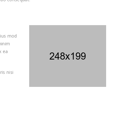
eius mod
minim
x ea
is nisi
Nous Contacter