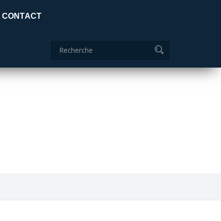
Certificat global: ISO 9001:2015
CONTACT
Commanderie
04 70 51 85 85
ids
adc.lamaids@outlook.fr