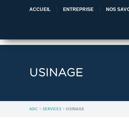
Atelier Des Commanderies depuis 1990
ACCUEIL
ENTREPRISE
NOS SAVO
USINAGE
ADC
>
SERVICES
>
USINAGE