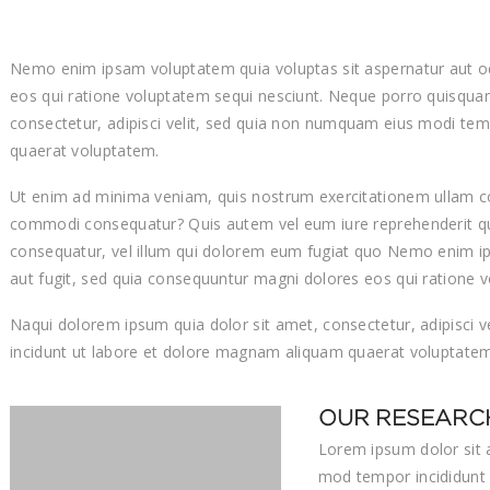
Nemo enim ipsam voluptatem quia voluptas sit aspernatur aut od
eos qui ratione voluptatem sequi nesciunt. Neque porro quisquam
consectetur, adipisci velit, sed quia non numquam eius modi te
quaerat voluptatem.
Ut enim ad minima veniam, quis nostrum exercitationem ullam corp
commodi consequatur? Quis autem vel eum iure reprehenderit qui 
consequatur, vel illum qui dolorem eum fugiat quo Nemo enim ip
aut fugit, sed quia consequuntur magni dolores eos qui ratione 
Naqui dolorem ipsum quia dolor sit amet, consectetur, adipisci
incidunt ut labore et dolore magnam aliquam quaerat voluptatem
OUR RESEARC
Lorem ipsum dolor sit a
mod tempor incididunt 