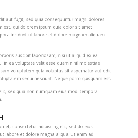
it aut fugit, sed quia consequuntur magni dolores
 est, qui dolorem ipsum quia dolor sit amet,
mpora incidunt ut labore et dolore magnam aliquam
oris suscipit laboriosam, nisi ut aliquid ex ea
in ea voluptate velit esse quam nihil molestiae
sam voluptatem quia voluptas sit aspernatur aut odit
voluptatem sequi nesciunt. Neque porro quisquam est.
 velit, sed quia non numquam eius modi tempora
.
H
met, consectetur adipiscing elit, sed do eius
ut labore et dolore magna aliqua. Ut enim ad