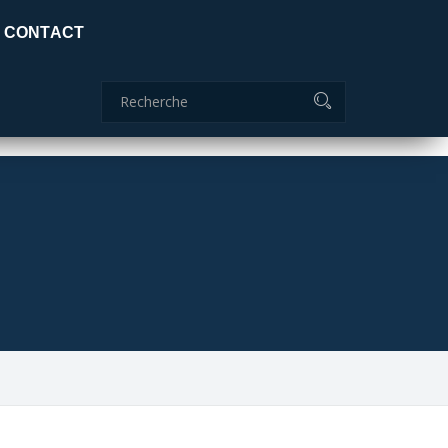
Certificat global: ISO 9001:2015
CONTACT
Commanderie
04 70 51 85 85
ids
adc.lamaids@outlook.fr