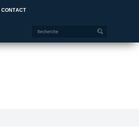
Certificat global: ISO 9001:2015
CONTACT
Commanderie
04 70 51 85 85
ids
adc.lamaids@outlook.fr