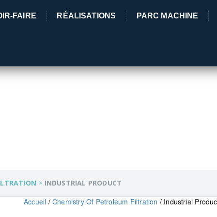
IR-FAIRE
RÉALISATIONS
PARC MACHINE
5 Rue des 
03380 Lama
ODUCT
ILTRATION
>
INDUSTRIAL PRODUCT
Accueil
/
Chemistry Of Petroleum Filtration
/ Industrial Produc