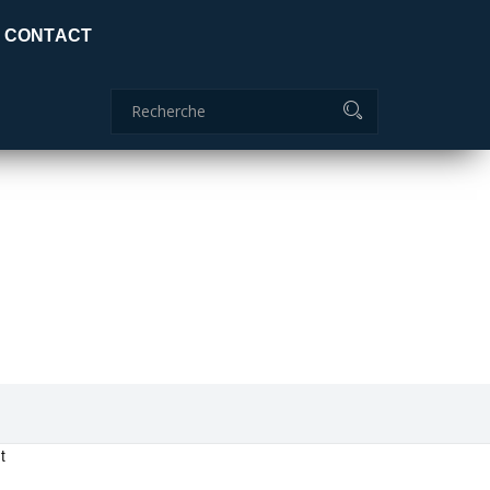
Certificat global: ISO 9001:2015
CONTACT
Commanderie
04 70 51 85 85
ids
adc.lamaids@outlook.fr
t