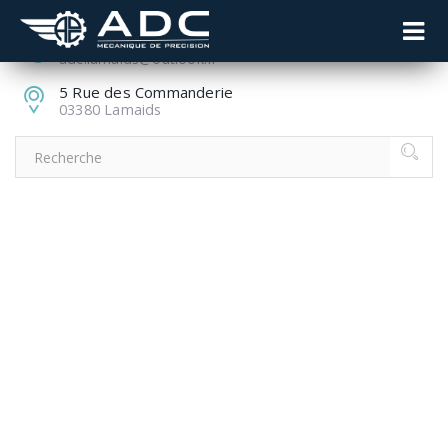
04 70 51 85 85
adc.lamaids@outlook.fr
5 Rue des Commanderie
03380 Lamaids
ADVANCED
MATERIALS
INNOVATION