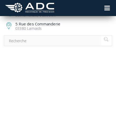
04 70 51 85 85
adc.lamaids@outlook.fr
5 Rue des Commanderie
03380 Lamaids
THE SURPRISING
REASON COLLEGE
TUITION IS CRAZY