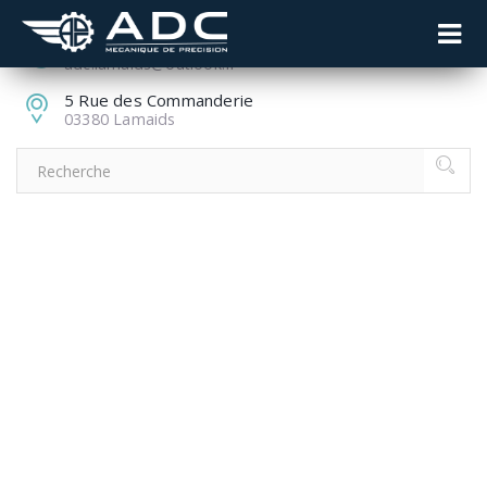
04 70 51 85 85
adc.lamaids@outlook.fr
5 Rue des Commanderie
03380 Lamaids
CONSTRUCTION
AND
ARCHITECTURE