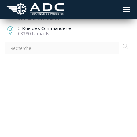
04 70 51 85 85
adc.lamaids@outlook.fr
5 Rue des Commanderie
03380 Lamaids
THE SURPRISING
REASON COLLEGE
TUITION IS CRAZY