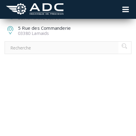
04 70 51 85 85
adc.lamaids@outlook.fr
5 Rue des Commanderie
03380 Lamaids
THALES